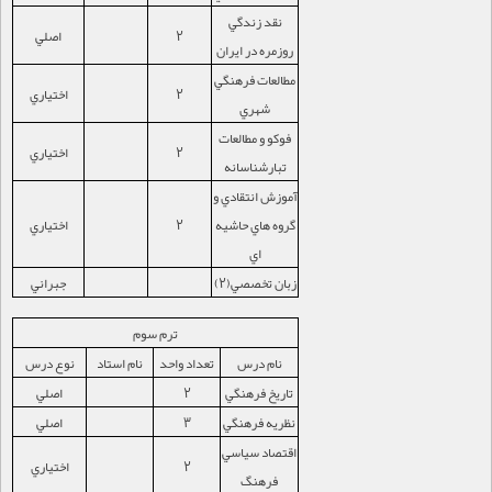
نقد زندگي
2
اصلي
روزمره در ايران
مطالعات فرهنگي
2
اختياري
شهري
فوكو و مطالعات
2
اختياري
تبارشناسانه
آموزش انتقادي و
گروه هاي حاشيه
2
اختياري
اي
زبان تخصصي(2)
جبراني
ترم سوم
نام درس
تعداد واحد
نام استاد
نوع درس
تاريخ فرهنگي
2
اصلي
نظريه فرهنگي
3
اصلي
اقتصاد سياسي
2
اختياري
فرهنگ