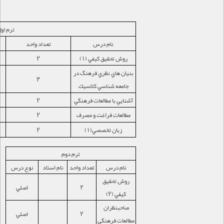
ترم او
نام درس
تعداد واحد
روش تحقيق كيفي (1)
2
بنيان هاي نظري فرهنگ در
3
جامعه شناسي كلاسيك
آشنايي با مطالعات فرهنگي
2
مطالعات فراغت و مصرف
2
زبان تخصصي(1)
2
ترم دوم
نام درس
تعداد واحد
نام استاد
نوع درس
روش تحقيق
2
اصلي
كيفي (2)
صاحبنظران
2
اصلي
مطالعات فرهنگي