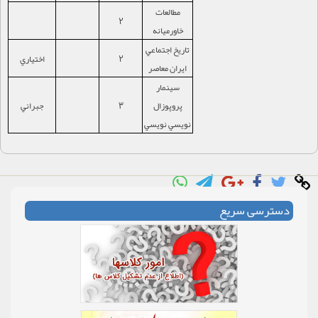
مطالعات
2
خاورميانه
تاريخ اجتماعي
2
اختياري
ايران معاصر
سينمار
پروپوزال
3
جبراني
نويسي نويسي
دسترسی سریع