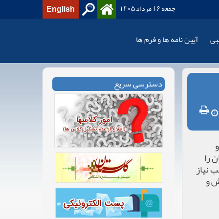
جمعه 16 مرداد 1405
English
بی
آیین نامه ها و فرم ها
دسترسی سریع
و
ن را
ب نیاز
ش و